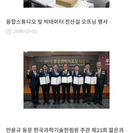
융합스튜디오 및 빅데이터 전산실 오프닝 행사
2018-01-02
안윤규 동문 한국과학기술한림원 주관 제21회 젊은과