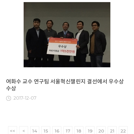
여화수 교수 연구팀 서울혁신챌린지 결선에서 우수상
수상
2017-12-07
<<
<
14
15
16
17
18
19
20
21
22