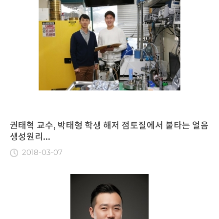
권태혁 교수, 박태형 학생 해저 점토질에서 불타는 얼음
생성원리...
2018-03-07